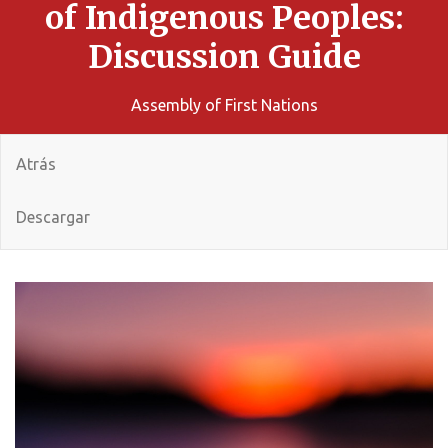
of Indigenous Peoples:
Discussion Guide
Assembly of First Nations
Atrás
Descargar