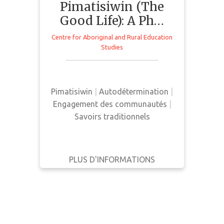
Pimatisiwin (The
ÉCRIT
Good Life): A Ph…
PAR
Centre for Aboriginal and Rural Education
ANNÉE
Studies
This booklet presents an overview
of Mino-Pimatisiwin using a series
Appliquer
of photo images and narratives.
les filtres
Pimatisiwin
|
Autodétermination
|
Réinitialisation
Engagement des communautés
|
Savoirs traditionnels
PLUS D'INFORMATIONS
SE LE
RETOUR
DÉTAILS
PROCURER
COMPLETS