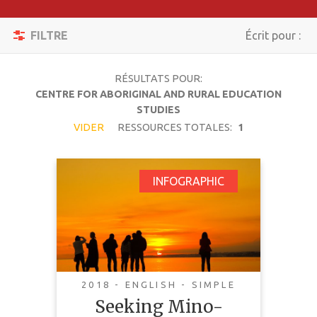
Appliquer
les filtres
Toggle
FILTRE
Écrit pour :
navigation
Réinitialisation
RÉSULTATS POUR:
RECHERCHER
CENTRE FOR ABORIGINAL AND RURAL EDUCATION
STUDIES
VIDER
RESSOURCES TOTALES:
1
SUJET
Seeking Mino-
INFOGRAPHIC
TYPE DE
Pimatisiwin (The
CONTENU
Good Life): A
Photovoice Research
COMPLEXITÉ
Project
PAYS
2018 - ENGLISH - SIMPLE
Seeking Mino-
LANGUE