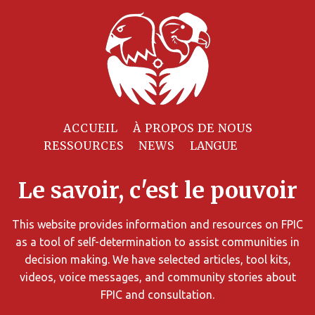
Filtrer
les
ressources
ACCUEIL
À PROPOS DE NOUS
RESSOURCES
NEWS
Le savoir, c'est le pouvoir
Vous
pouvez
limiter
This website provides information and resources on FPIC
les
as a tool of self-determination to assist communities in
critères
decision making. We have selected articles, tool kits,
de
videos, voice messages, and community stories about
recherche.
FPIC and consultation.