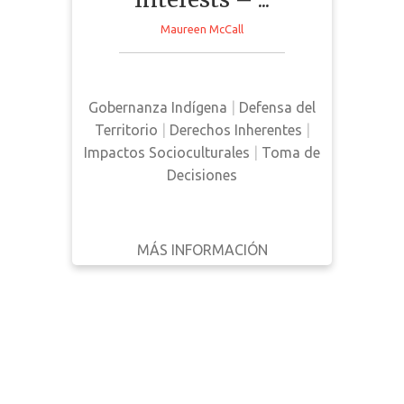
ESCRITO
POR
This news article discusses the
Maureen McCall
factors influencing decision
AÑO
making by First Nations within the
natural resource sector in Canada.
Filtrar
Gobernanza Indígena
|
Defensa del
Reiniciar
Territorio
|
Derechos Inherentes
|
Impactos Socioculturales
|
Toma de
Decisiones
MÁS INFORMACIÓN
DESCARGAR
ATRÁS
DETALLES