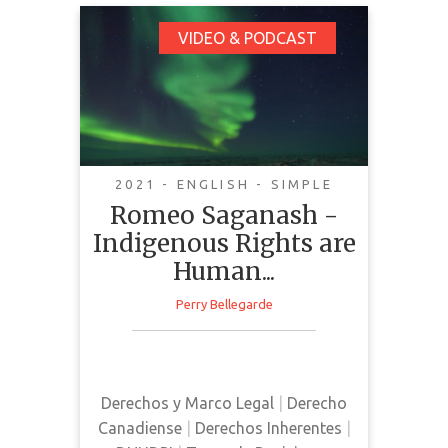
Romeo Saganash -
VIDEO & PODCAST
Indigenous Rights are
Human Rights. Bill C-
15
2021 - ENGLISH - SIMPLE
Romeo Saganash -
Indigenous Rights are
Human...
Perry Bellegarde
The Assembly of First Nations and
Romeo Sagamash deliver a
podcast discussing Bill C-15.
Derechos y Marco Legal
|
Derecho
Canadiense
|
Derechos Inherentes
|