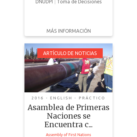
DNUDPI
|
Toma de Decisiones
MÁS INFORMACIÓN
DESCARGAR
ATRÁS
DETALLES
Asamblea de Primeras
ARTÍCULO DE NOTICIAS
Naciones se
Encuentra con Siux de
Standing Rock
2016 - ENGLISH - PRÁCTICO
Asamblea de Primeras
Naciones se
La Asamblea de Primeras Naciones
Encuentra c...
se une a los Sioux de la Reserva de
Standing Rock y los ciudadanos
Assembly of First Nations