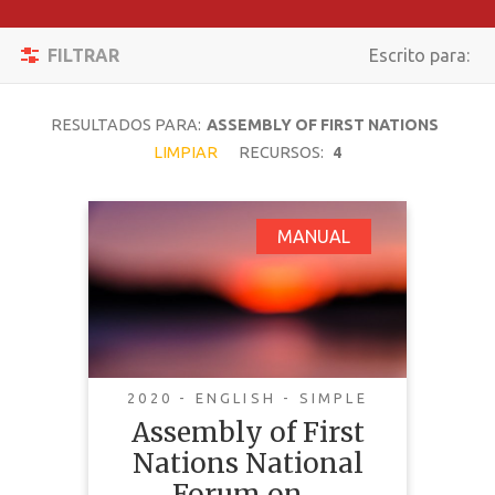
Filtrar
Activar/desacti
FILTRAR
Escrito para:
Reiniciar
Navegación
BUSCAR
RESULTADOS PARA:
ASSEMBLY OF FIRST NATIONS
LIMPIAR
RECURSOS:
4
TEMÁTICA
Assembly of First
MANUAL
Nations National
TIPO DE
Forum on C-15: An Act
CONTENIDO
Respecting the United
COMPLEJIDAD
Nations Declaration
on the Rights of
2020 - ENGLISH - SIMPLE
PAÍS
Indigenous Peoples:
Assembly of First
LENGUAJE
Discussion Guide
Nations National
Forum on ...