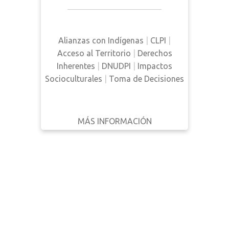
indígenas de toda América del
Norte para resistir las violaciones
de los derechos humanos que
Alianzas con Indígenas
|
CLPI
|
surgen de la construcción del
Acceso al Territorio
|
Derechos
oleoducto de Dakota.
Inherentes
|
DNUDPI
|
Impactos
Socioculturales
|
Toma de Decisiones
MÁS INFORMACIÓN
DESCARGAR
ATRÁS
DETALLES