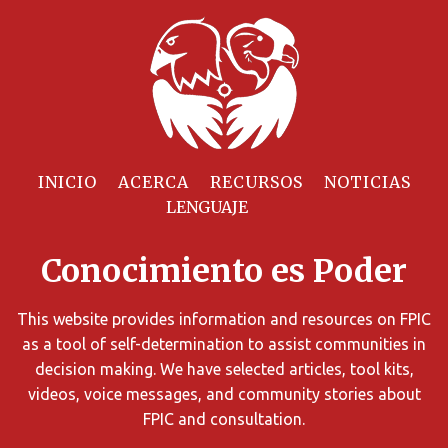
Filtrar
Recursos
INICIO
ACERCA
RECURSOS
NOTICIAS
Puede
limitar
Conocimiento es Poder
los
resultados
de
This website provides information and resources on FPIC
búsqueda
as a tool of self-determination to assist communities in
utilizando
decision making. We have selected articles, tool kits,
diversos
videos, voice messages, and community stories about
criterios.
FPIC and consultation.