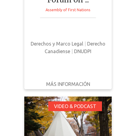
ESCRITO
POR
Assembly of First Nations
AÑO
This discussion guide was
prepared to support and inform
Filtrar
conversations surrounding Bill C-
Reiniciar
Derechos y Marco Legal
|
Derecho
15 in Canada
Canadiense
|
DNUDPI
MÁS INFORMACIÓN
DESCARGAR
ATRÁS
DETALLES
Dr. Dan Longboat -
VIDEO & PODCAST
The Importance of
First Nations
Traditions, Language