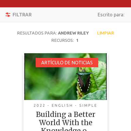
Filtrar
Activar/desacti
FILTRAR
Escrito para:
Reiniciar
Navegación
BUSCAR
RESULTADOS PARA:
ANDREW RILEY
LIMPIAR
RECURSOS:
1
TEMÁTICA
Building a Better
ARTÍCULO DE NOTICIAS
World With the
TIPO DE
Knowledge of
CONTENIDO
Indigenous Peoples
COMPLEJIDAD
2022 - ENGLISH - SIMPLE
PAÍS
Building a Better
LENGUAJE
World With the
This news article outlines a
Knowledge o...