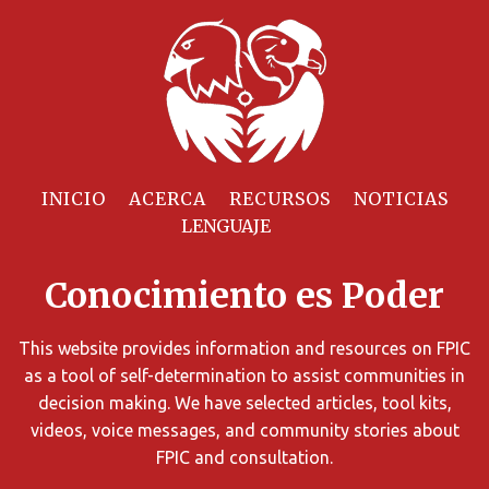
Filtrar
Recursos
INICIO
ACERCA
RECURSOS
NOTICIAS
Puede
limitar
Conocimiento es Poder
los
resultados
de
This website provides information and resources on FPIC
búsqueda
as a tool of self-determination to assist communities in
utilizando
decision making. We have selected articles, tool kits,
diversos
videos, voice messages, and community stories about
criterios.
FPIC and consultation.