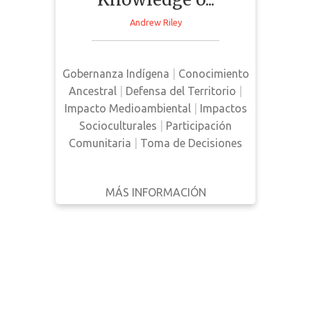
ESCRITO
research project, Ărramăt, led by
POR
Andrew Riley
Dr. Pictou. This research project
aims to increase the presence of
AÑO
Indigenous voices regarding
Gobernanza Indígena
|
Conocimiento
Filtrar
policies and projects that impact
Ancestral
|
Defensa del Territorio
|
biodiversity.
Reiniciar
Impacto Medioambiental
|
Impactos
Socioculturales
|
Participación
Comunitaria
|
Toma de Decisiones
MÁS INFORMACIÓN
DESCARGAR
ATRÁS
DETALLES