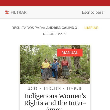
Filtrar
Activar/desacti
FILTRAR
Escrito para:
Reiniciar
Navegación
BUSCAR
RESULTADOS PARA:
ANDREA GALINDO
LIMPIAR
RECURSOS:
1
TEMÁTICA
Indigenous Women's
MANUAL
Rights and the Inter-
TIPO DE
American System: A
CONTENIDO
Toolkit on
COMPLEJIDAD
Mechanisms
2015 - ENGLISH - SIMPLE
PAÍS
Indigenous Women's
LENGUAJE
Rights and the Inter-
Amer...