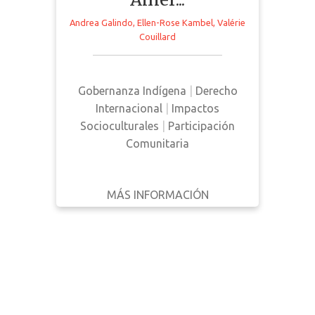
ESCRITO
This toolkit consists of eight
POR
Andrea Galindo
,
Ellen-Rose Kambel
,
Valérie
notes. Each note provides legal
Couillard
instruments, analyses,
AÑO
recommendations, and other
Filtrar
forums that advocate for the
Gobernanza Indígena
|
Derecho
Reiniciar
rights of Indigenous women.
Internacional
|
Impactos
Socioculturales
|
Participación
Comunitaria
MÁS INFORMACIÓN
DESCARGAR
ATRÁS
DETALLES