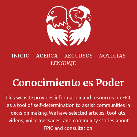
Filtrar
Recursos
INICIO
ACERCA
RECURSOS
NOTICIAS
Puede
limitar
Conocimiento es Poder
los
resultados
de
This website provides information and resources on FPIC
búsqueda
as a tool of self-determination to assist communities in
utilizando
decision making. We have selected articles, tool kits,
diversos
videos, voice messages, and community stories about
criterios.
FPIC and consultation.